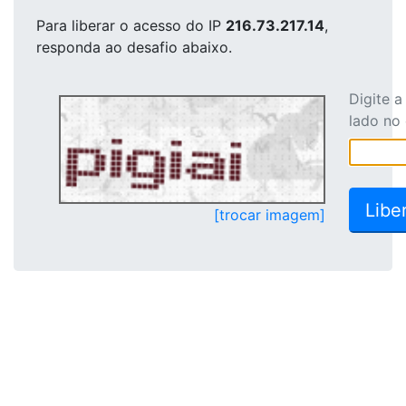
Para liberar o acesso
do IP
216.73.217.14
,
responda ao desafio abaixo.
Digite 
lado no
[trocar imagem]